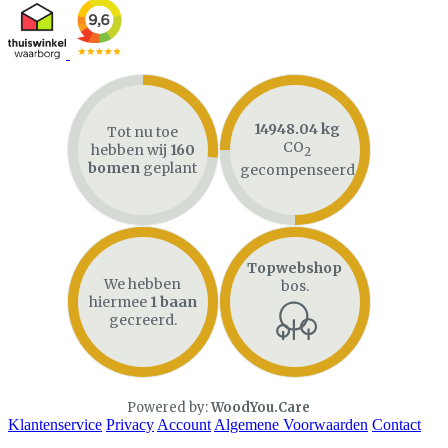
14948.04 kg
Tot nu toe
CO
hebben wij
160
2
bomen
geplant
gecompenseerd
Topwebshop
We hebben
bos.
hiermee
1 baan
gecreerd.
Powered by:
WoodYou.Care
Klantenservice
Privacy
Account
Algemene Voorwaarden
Contact