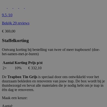
9.5
/10
Bekijk 29 reviews
€ 369,00
Staffelkorting
Ontvang korting bij bestelling van twee of meer trapboxen! (doe-
het-samen-met-je-buren)
Aantal
Korting
Prijs p/st
2+
10%
€ 332,10
De
Trapbox Tin Grijs
is speciaal door ons ontwikkeld voor het
duurzaam bekleden en renoveren van jouw trap. De box wordt bij je
thuisbezorgd en bevat alle materialen die je nodig hebt om je trap in
één dag te renoveren.
Maak een keuze:
Aantal: