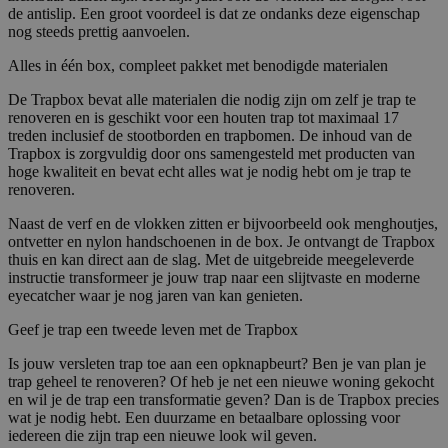
de antislip. Een groot voordeel is dat ze ondanks deze eigenschap
nog steeds prettig aanvoelen.
Alles in één box, compleet pakket met benodigde materialen
De Trapbox bevat alle materialen die nodig zijn om zelf je trap te
renoveren en is geschikt voor een houten trap tot maximaal 17
treden inclusief de stootborden en trapbomen. De inhoud van de
Trapbox is zorgvuldig door ons samengesteld met producten van
hoge kwaliteit en bevat echt alles wat je nodig hebt om je trap te
renoveren.
Naast de verf en de vlokken zitten er bijvoorbeeld ook menghoutjes,
ontvetter en nylon handschoenen in de box. Je ontvangt de Trapbox
thuis en kan direct aan de slag. Met de uitgebreide meegeleverde
instructie transformeer je jouw trap naar een slijtvaste en moderne
eyecatcher waar je nog jaren van kan genieten.
Geef je trap een tweede leven met de Trapbox
Is jouw versleten trap toe aan een opknapbeurt? Ben je van plan je
trap geheel te renoveren? Of heb je net een nieuwe woning gekocht
en wil je de trap een transformatie geven? Dan is de Trapbox precies
wat je nodig hebt. Een duurzame en betaalbare oplossing voor
iedereen die zijn trap een nieuwe look wil geven.