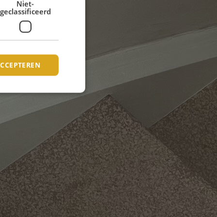
Niet-
geclassificeerd
ACCEPTEREN